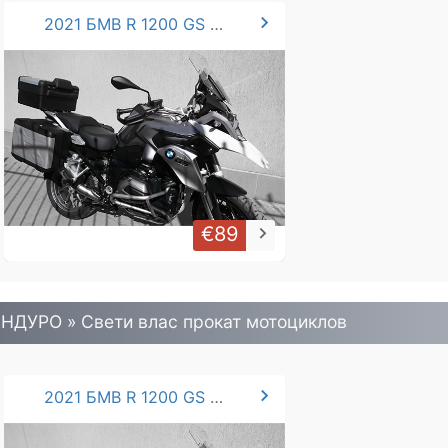
chevron_right
2021 БМВ R 1200 GS .LC 125 hp
€89
keyboard_arrow_right
НДУРО » Свети влас прокат мотоциклов
chevron_right
2021 БМВ R 1200 GS .LC 125 hp