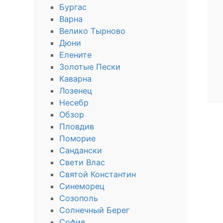
Бургас
Варна
Велико Тырново
Дюни
Елените
Золотые Пески
Каварна
Лозенец
Несебр
Обзор
Пловдив
Поморие
Сандански
Свети Влас
Святой Константин
Синеморец
Созополь
Солнечный Берег
София