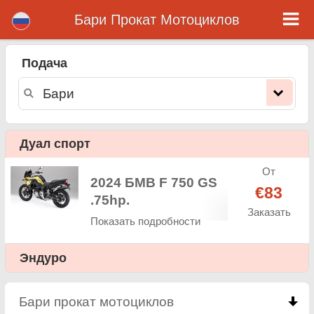
Бари Прокат Мотоциклов
Бари прокат мотоциклов
Подача
Бари прокат мотоциклов - ставки аренды. Дешевые цены аренда мотоциклов в Бари. Прокат мотоциклов в Бари. Бари
арендный парк состоит из нового мотоцикла - BMW, Triumph, Vespa, Honda, Yamaha, Suzuki, Aprilia, Piaggio. Легко онлайн-
бронирования на сайте. Мгновенно можно взять напрокат в мотоциклов в Бари - Неограниченный пробег, GPS, мотоциклов
оснащение для верховой езды, приграничного аренды.
Дуал спорт
От
2024 БМВ F 750 GS
€83
.75hp.
Заказать
Показать подробности
Эндуро
Бари прокат мотоциклов
click to collapse conten