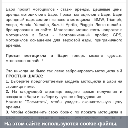
Бари прокат мотоциклов - ставки аренды. Дешевые цены
аренда мотоциклов в Бари. Прокат мотоциклов в Бари. Бари
арендный парк состоит из нового мотоцикла - BMW, Triumph,
Vespa, Honda, Yamaha, Suzuki, Aprilia, Piaggio. Легко онлайн-
бронирования на сайте. Мгновенно можно взять напрокат в
мотоциклов в Бари - Неограниченный пробег, GPS,
мотоциклов оснащение для верховой езды, приграничного
аренды.
Прокат мотоцикла в Бари
теперь можете сделать
мгновенно онлайн.!
Это никогда не было так легко забронировать мотоцикла в
3
ПРОСТЫХ ШАГАХ:
1.
Выберите предпочитаемый модель мотоцикла в Бари на
странице ниже.
2.
На следующей странице введите время получения и
возврата в Бари и выбериту нужное оборудование.
Нажмите "Посчитать", чтобы увидеть окончательную цену
аренды.
3.
Чтобы обеспечить свою броню по проката мотоцикла в
Бари просто введите адрес электронной почты и
продолжайте дальше.
На этом сайте используются cookie-файлы.