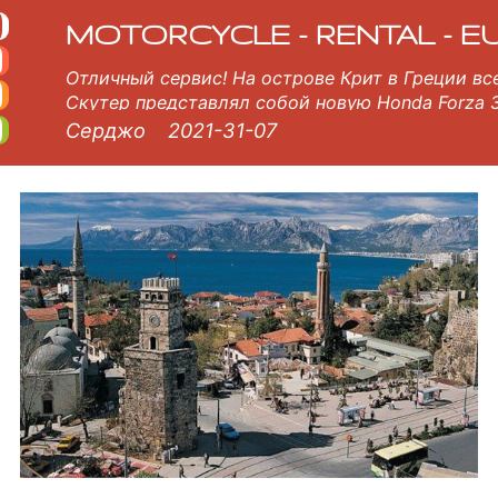
циклов
в Анталья. Анталья арендный парк состоит из нового мотоцикла - BMW, Triumph, Vespa, Honda, Yamaha, Suzuk
MOTORCYCLE - RENTAL - E
Отличный сервис! На острове Крит в Греции вс
в
Скутер представлял собой новую Honda Forza 
Серджо
2021-31-07