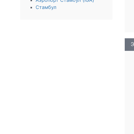
Аэропорт Стамбул (IGA)
Стамбул
Э