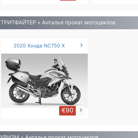
ТРИТФАЙТЕР » Анталья прокат мотоциклов
chevron_right
2020 Хонда NC750 X
€90
keyboard_arrow_right
УРИЗМ » Анталья прокат мотоциклов