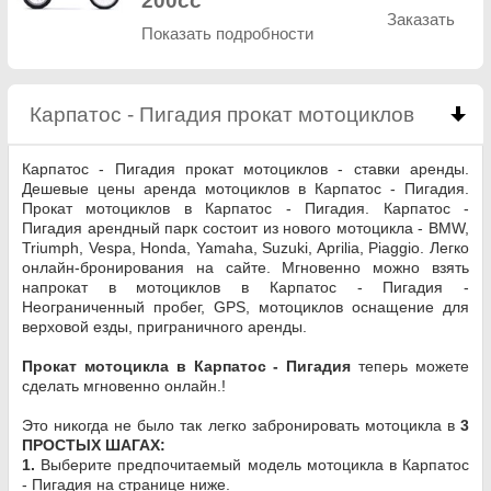
200cc
Заказать
Показать подробности
Карпатос - Пигадия прокат мотоциклов
click to
Карпатос - Пигадия прокат мотоциклов - ставки аренды.
Дешевые цены аренда мотоциклов в Карпатос - Пигадия.
Прокат мотоциклов в Карпатос - Пигадия. Карпатос -
Пигадия арендный парк состоит из нового мотоцикла - BMW,
Triumph, Vespa, Honda, Yamaha, Suzuki, Aprilia, Piaggio. Легко
онлайн-бронирования на сайте. Мгновенно можно взять
напрокат в мотоциклов в Карпатос - Пигадия -
Неограниченный пробег, GPS, мотоциклов оснащение для
верховой езды, приграничного аренды.
Прокат мотоцикла в Карпатос - Пигадия
теперь можете
сделать мгновенно онлайн.!
Это никогда не было так легко забронировать мотоцикла в
3
ПРОСТЫХ ШАГАХ:
1.
Выберите предпочитаемый модель мотоцикла в Карпатос
- Пигадия на странице ниже.