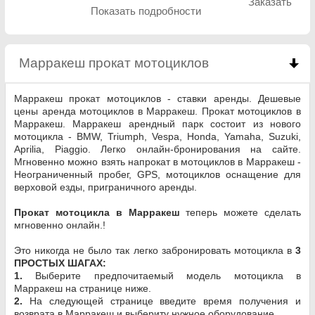
Заказать
Показать подробности
Марракеш прокат мотоциклов
click to collapse 
Марракеш прокат мотоциклов - ставки аренды. Дешевые
цены аренда мотоциклов в Марракеш. Прокат мотоциклов в
Марракеш. Марракеш арендный парк состоит из нового
мотоцикла - BMW, Triumph, Vespa, Honda, Yamaha, Suzuki,
Aprilia, Piaggio. Легко онлайн-бронирования на сайте.
Мгновенно можно взять напрокат в мотоциклов в Марракеш -
Неограниченный пробег, GPS, мотоциклов оснащение для
верховой езды, приграничного аренды.
Прокат мотоцикла в Марракеш
теперь можете сделать
мгновенно онлайн.!
Это никогда не было так легко забронировать мотоцикла в
3
ПРОСТЫХ ШАГАХ:
1.
Выберите предпочитаемый модель мотоцикла в
Марракеш на странице ниже.
2.
На следующей странице введите время получения и
возврата в Марракеш и выбериту нужное оборудование.