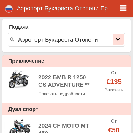
Аэропорт Бухареста Отопени Прокат Мотоциклов
Аэропорт Бухареста
Отопени прокат
Подача
мотоциклов
Аэропорт Бухареста Отопени прокат мотоциклов - ставки аренды. Дешевые цены аренда мотоциклов в Аэропорт
Бухареста Отопени. Прокат мотоциклов в Аэропорт Бухареста Отопени. Аэропорт Бухареста Отопени арендный парк
Приключение
состоит из нового мотоцикла - BMW, Triumph, Vespa, Honda, Yamaha, Suzuki, Aprilia, Piaggio. Легко онлайн-бронирования
на сайте. Мгновенно можно взять напрокат в мотоциклов в Аэропорт Бухареста Отопени - Неограниченный пробег, GPS,
мотоциклов оснащение для верховой езды, приграничного аренды.
От
2022 БМВ R 1250
€135
GS ADVENTURE **
Заказать
Показать подробности
Дуал спорт
От
2024 CF МОТО MT
€50