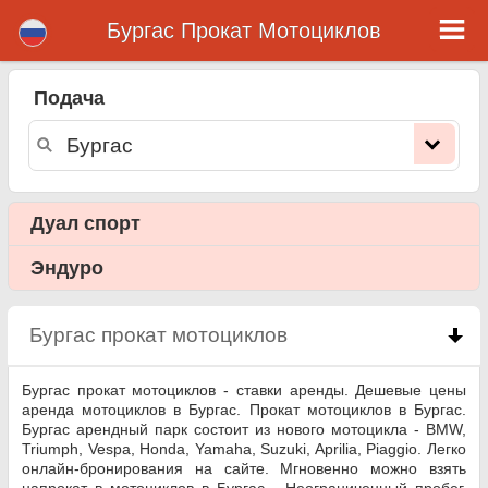
Бургас Прокат Мотоциклов
Бургас прокат
мотоциклов
Подача
Бургас прокат мотоциклов - ставки аренды. Дешевые цены аренда мотоциклов в Бургас. Прокат мотоциклов в Бургас.
Бургас арендный парк состоит из нового мотоцикла - BMW, Triumph, Vespa, Honda, Yamaha, Suzuki, Aprilia, Piaggio. Легко
онлайн-бронирования на сайте. Мгновенно можно взять напрокат в мотоциклов в Бургас - Неограниченный пробег, GPS,
мотоциклов оснащение для верховой езды, приграничного аренды.
Дуал спорт
Эндуро
Бургас прокат мотоциклов
click to collapse cont
Бургас прокат мотоциклов - ставки аренды. Дешевые цены
аренда мотоциклов в Бургас. Прокат мотоциклов в Бургас.
Бургас арендный парк состоит из нового мотоцикла - BMW,
Triumph, Vespa, Honda, Yamaha, Suzuki, Aprilia, Piaggio. Легко
онлайн-бронирования на сайте. Мгновенно можно взять
напрокат в мотоциклов в Бургас - Неограниченный пробег,