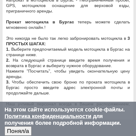
GPS, мотоциклов оснащение для верховой езды,
приграничного аренды.
Прокат мотоцикла в Бургас
теперь можете сделать
мгновенно онлайн.!
Это никогда не было так легко забронировать мотоцикла в
3
ПРОСТЫХ ШАГАХ:
1.
Выберите предпочитаемый модель мотоцикла в Бургас на
странице ниже.
2.
На следующей странице введите время получения и
возврата в Бургас и выбериту нужное оборудование.
Нажмите "Посчитать", чтобы увидеть окончательную цену
аренды.
3.
Чтобы обеспечить свою броню по проката мотоцикла в
Бургас просто введите адрес электронной почты и
продолжайте дальше.
Наш учтивый персонал всегда в Вашем распоряжением,
На этом сайте используются cookie-файлы.
чтобы помочь вам с прокатом мотоцикла в Бургас.
Политика конфиденциальности
для
получения более подробной информации.
Понял/a