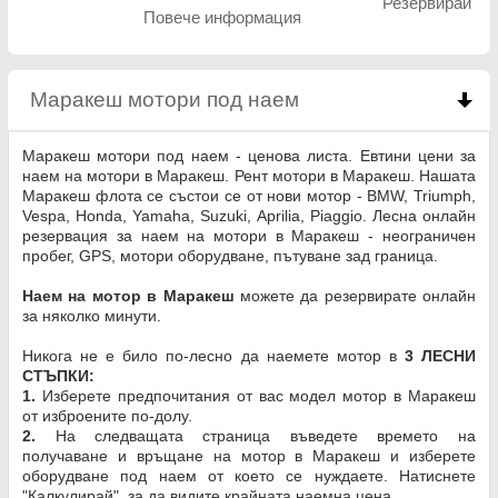
Резервирай
Повече информация
Маракеш мотори под наем
click to collapse con
Маракеш мотори под наем - ценова листа. Евтини цени за
наем на мотори в Маракеш. Рент мотори в Маракеш. Нашата
Маракеш флота се състои се от нови мотор - BMW, Triumph,
Vespa, Honda, Yamaha, Suzuki, Aprilia, Piaggio. Лесна онлайн
резервация за наем на мотори в Маракеш - неограничен
пробег, GPS, мотори оборудване, пътуване зад граница.
Наем на мотор в Маракеш
можете да резервирате онлайн
за няколко минути.
Никога не е било по-лесно да наемете мотор в
3 ЛЕСНИ
СТЪПКИ:
1.
Изберете предпочитания от вас модел мотор в Маракеш
от изброените по-долу.
2.
На следващата страница въведете времето на
получаване и връщане на мотор в Маракеш и изберете
оборудване под наем от което се нуждаете. Натиснете
"Калкулирай", за да видите крайната наемна цена.