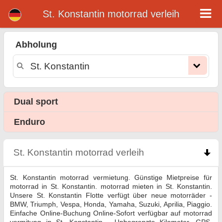
St. Konstantin motorrad verleih
St. Konstantin motorrad
verleih
Abholung
St. Konstantin motorrad vermietung. Günstige Mietpreise für motorrad in St. Konstantin. motorrad mieten in St. Konstantin. Unsere
St. Konstantin Flotte verfügt über neue motorräder - BMW, Triumph, Vespa, Honda, Yamaha, Suzuki, Aprilia, Piaggio. Einfache
Online-Buchung Online-Sofort verfügbar auf motorrad vermitung in St. Konstantin - Unbegrenzte Kilometer, GPS, motorrad
Reitausrüstung, grenzüberschreitende Vermietung.
Dual sport
Enduro
St. Konstantin motorrad verleih
click to collapse 
St. Konstantin motorrad vermietung. Günstige Mietpreise für
motorrad in St. Konstantin. motorrad mieten in St. Konstantin.
Unsere St. Konstantin Flotte verfügt über neue motorräder -
BMW, Triumph, Vespa, Honda, Yamaha, Suzuki, Aprilia, Piaggio.
Einfache Online-Buchung Online-Sofort verfügbar auf motorrad
vermitung in St. Konstantin - Unbegrenzte Kilometer, GPS,