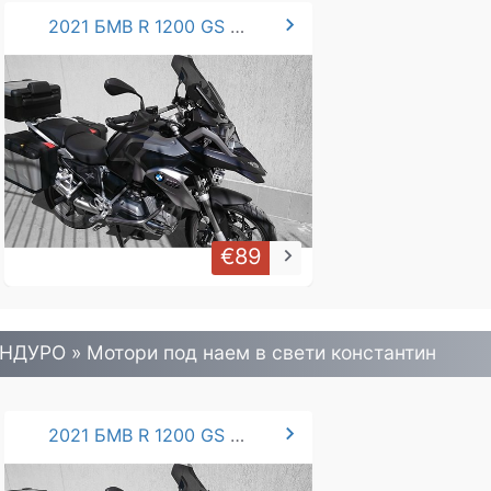
chevron_right
2021 БМВ R 1200 GS 125hp.
€89
keyboard_arrow_right
НДУРО » Mотори под наем в свети константин
chevron_right
2021 БМВ R 1200 GS 125hp.