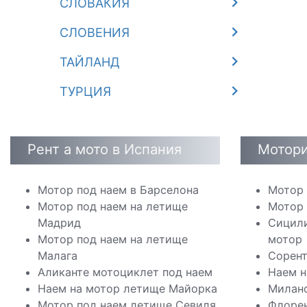
СЛОВАКИЯ
СЛОВЕНИЯ
ТАЙЛАНД
ТУРЦИЯ
Рент а мото в Испания
Мотори
Мотор под наем в Барселона
Мотор 
Мотор под наем на летище
Мотор 
Мадрид
Сицили
Мотор под наем на летище
мотор
Малага
Сорент
Аликанте мотоциклет под наем
Наем н
Наем на мотор летище Майорка
Милано
Мотор под наем летище Севиля
Флорен