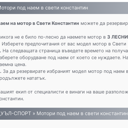
отори под наем в свети константин
аем на мотор в Свети Константин
можете да резервира
икога не е било по-лесно да наемете мотор в
3 ЛЕСНИ
.
Изберете предпочитания от вас модел мотор в Свети 
.
На следващата страница въведете времето на получа
зберете оборудване под наем от което се нуждаете. На
аемна цена.
.
За да резервирате избраният модел мотор под наем 
родължете нататък.
ашият екип от специалисти е винаги на ваше разполож
онстантин.
УЪЛ-СПОРТ » Mотори под наем в свети константин