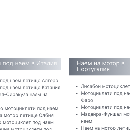
 под наем в Италия
Наем на мотор в
Португалия
под наем летище Алгеро
Лисабон мотоциклет
под наем летище Катания
Мотоциклети под на
я-Сиракуза наем на
Фаро
Мотоциклети под на
о мотоциклети под наем
Мадейра-Фуншал мо
а мотор летище Олбия
наем
 мотоциклет под наем
Наем на мотор лети
ция мотоциклети под