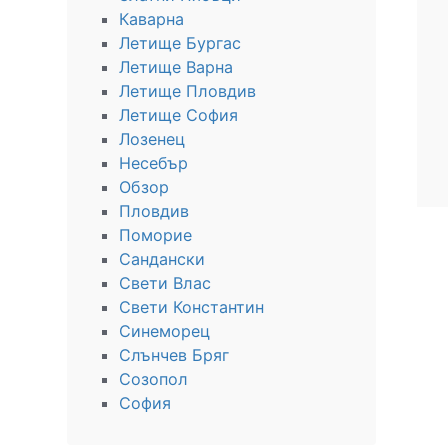
Каварна
Летище Бургас
Летище Варна
Летище Пловдив
Летище София
Лозенец
Несебър
Обзор
Пловдив
Поморие
Сандански
Свети Влас
Свети Константин
Синеморец
Слънчев Бряг
Созопол
София