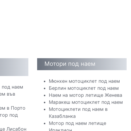
Мотори под наем
Мюнхен мотоциклет под наем
 под наем
Берлин мотоциклет под наем
ем във
Наем на мотор летище Женева
Маракеш мотоциклет под наем
ем в Порто
Мотоциклети под наем в
тор под
Казабланка
Мотор под наем летище
ще Лисабон
Ираклион