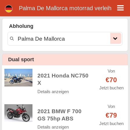
Palma De Mallorca motorrad verleih
Palma De Mallorca
motorrad verleih
Abholung
Palma De Mallorca motorrad vermietung. Günstige Mietpreise für motorrad in Palma De Mallorca. motorrad mieten in Palma De
Mallorca. Unsere Palma De Mallorca Flotte verfügt über neue motorräder - BMW, Triumph, Vespa, Honda, Yamaha, Suzuki,
Aprilia, Piaggio. Einfache Online-Buchung Online-Sofort verfügbar auf motorrad vermitung in Palma De Mallorca - Unbegrenzte
Kilometer, GPS, motorrad Reitausrüstung, grenzüberschreitende Vermietung.
Dual sport
Von
2021 Honda NC750
€70
X
Jetzt buchen
Details anzeigen
Von
2021 BMW F 700
€79
GS 75hp ABS
Jetzt buchen
Details anzeigen