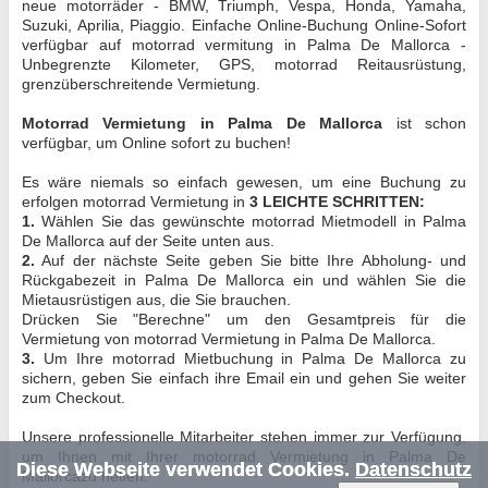
neue motorräder - BMW, Triumph, Vespa, Honda, Yamaha,
Suzuki, Aprilia, Piaggio. Einfache Online-Buchung Online-Sofort
verfügbar auf motorrad vermitung in Palma De Mallorca -
Unbegrenzte Kilometer, GPS, motorrad Reitausrüstung,
grenzüberschreitende Vermietung.
Motorrad Vermietung in Palma De Mallorca
ist schon
verfügbar, um Online sofort zu buchen!
Es wäre niemals so einfach gewesen, um eine Buchung zu
erfolgen motorrad Vermietung in
3 LEICHTE SCHRITTEN:
1.
Wählen Sie das gewünschte motorrad Mietmodell in Palma
De Mallorca auf der Seite unten aus.
2.
Auf der nächste Seite geben Sie bitte Ihre Abholung- und
Rückgabezeit in Palma De Mallorca ein und wählen Sie die
Mietausrüstigen aus, die Sie brauchen.
Drücken Sie "Berechne" um den Gesamtpreis für die
Vermietung von motorrad Vermietung in Palma De Mallorca.
3.
Um Ihre motorrad Mietbuchung in Palma De Mallorca zu
sichern, geben Sie einfach ihre Email ein und gehen Sie weiter
zum Checkout.
Unsere professionelle Mitarbeiter stehen immer zur Verfügung,
um Ihnen mit Ihrer motorrad Vermietung in Palma De
Diese Webseite verwendet Cookies.
Datenschutz
Mallorcazu helfen.