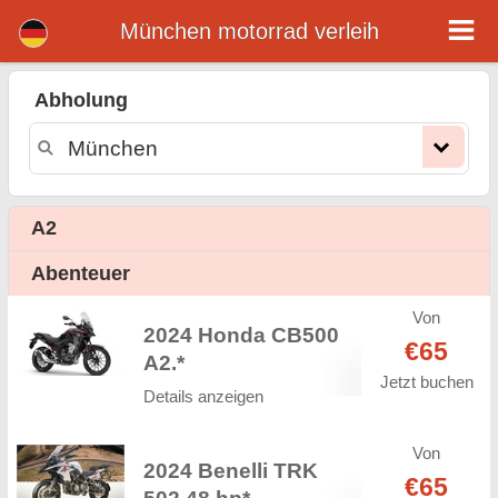
München motorrad verleih
München motorrad verleih
Abholung
München motorrad vermietung. Günstige Mietpreise für motorrad in München. motorrad mieten in München. Unsere München
Flotte verfügt über neue motorräder - BMW, Triumph, Vespa, Honda, Yamaha, Suzuki, Aprilia, Piaggio. Einfache Online-Buchung
Online-Sofort verfügbar auf motorrad vermitung in München - Unbegrenzte Kilometer, GPS, motorrad Reitausrüstung,
grenzüberschreitende Vermietung.
A2
Abenteuer
Von
2024 Honda CB500
€65
A2.*
Jetzt buchen
Details anzeigen
Von
2024 Benelli TRK
€65