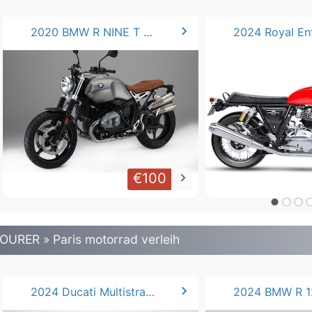
chevron_right
2020 BMW R NINE T CS
€100
keyboard_arrow_right
OURER » Paris motorrad verleih
chevron_right
2024 Ducati Multistrada V4 S.
2024 BMW R 1