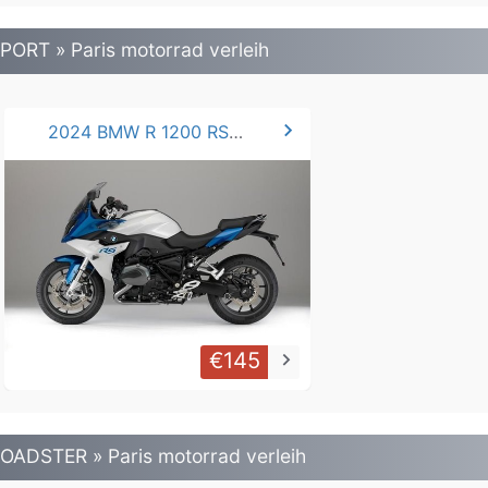
PORT » Paris motorrad verleih
chevron_right
2024 BMW R 1200 RS / 1250 RS
€145
keyboard_arrow_right
OADSTER » Paris motorrad verleih