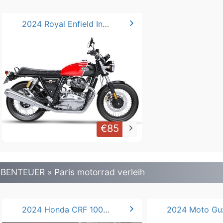
chevron_right
2024 Royal Enfield Interceptor 650 A2
€85
keyboard_arrow_right
BENTEUER » Paris motorrad verleih
chevron_right
2024 Honda CRF 1000L Africa Twin