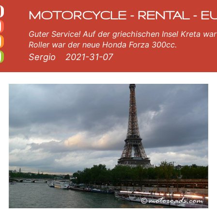
te verfügt über neue motorräder - BMW, Triumph, Vespa, Honda, Yamaha, Suzuki, Aprilia, Piaggio. Einfache Online-Bu
MOTORCYCLE - RENTAL - E
Guter Service! Auf der griechischen Insel Kreta war 
Roller war der neue Honda Forza 300cc.
Sergio
2021-31-07