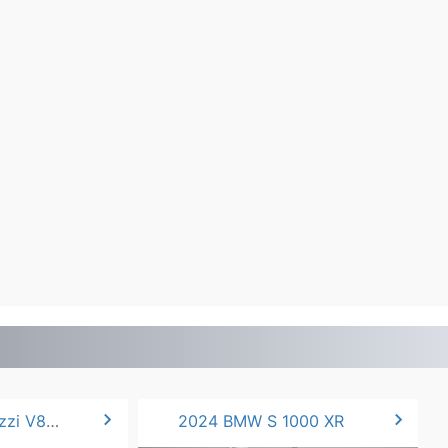
chevron_right
chevron_right
2024 Moto Guzzi V85 TT.
2024 BMW S 1000 XR