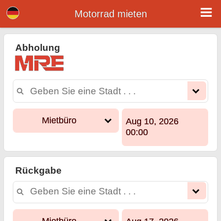
Мotorrad mieten
Motorradvermietung,
motorrad mieten,
Abholung
motorradverleih
Mietbüro
Aug 10, 2026
00:00
Rückgabe
Mietbüro