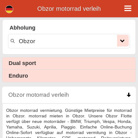
Obzor motorrad verleih
Obzor motorrad verleih
Abholung
Obzor motorrad vermietung. Günstige Mietpreise für motorrad in Obzor. motorrad mieten in Obzor. Unsere Obzor Flotte verfügt
über neue motorräder - BMW, Triumph, Vespa, Honda, Yamaha, Suzuki, Aprilia, Piaggio. Einfache Online-Buchung Online-Sofort
verfügbar auf motorrad vermitung in Obzor - Unbegrenzte Kilometer, GPS, motorrad Reitausrüstung, grenzüberschreitende
Vermietung.
Dual sport
Enduro
Obzor motorrad verleih
click to collapse contents
Obzor motorrad vermietung. Günstige Mietpreise für motorrad
in Obzor. motorrad mieten in Obzor. Unsere Obzor Flotte
verfügt über neue motorräder - BMW, Triumph, Vespa, Honda,
Yamaha, Suzuki, Aprilia, Piaggio. Einfache Online-Buchung
Online-Sofort verfügbar auf motorrad vermitung in Obzor -
Unbegrenzte Kilometer, GPS, motorrad Reitausrüstung,