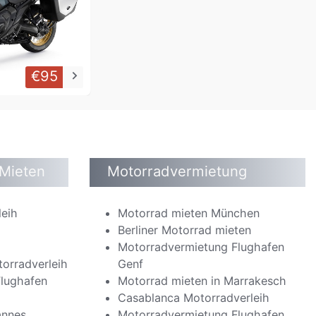
€95
keyboard_arrow_right
 Mieten
Motorradvermietung
leih
Motorrad mieten München
Berliner Motorrad mieten
o
Motorradvermietung Flughafen
orradverleih
Genf
lughafen
Motorrad mieten in Marrakesch
Casablanca Motorradverleih
annes
Motorradvermietung Flughafen