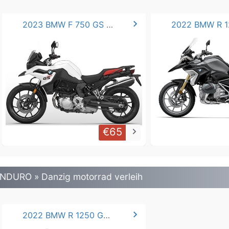
chevron_right
2023 BMW F 750 GS * .
€65
keyboard_arrow_right
NDURO » Danzig motorrad verleih
chevron_right
2022 BMW R 1250 GS **