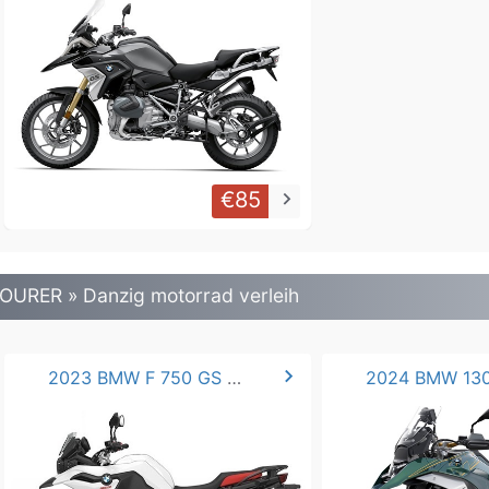
€85
keyboard_arrow_right
OURER » Danzig motorrad verleih
chevron_right
2023 BMW F 750 GS * .
2024 BMW 130