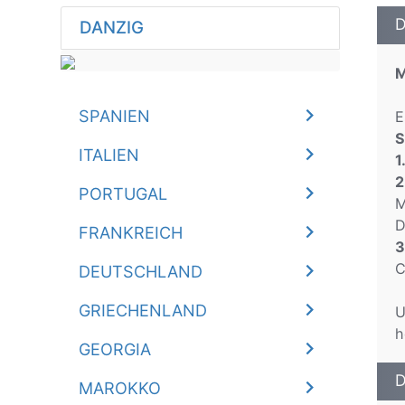
D
DANZIG
M
SPANIEN
E
S
ITALIEN
1
2
PORTUGAL
M
D
FRANKREICH
3
C
DEUTSCHLAND
GRIECHENLAND
U
h
GEORGIA
D
MAROKKO