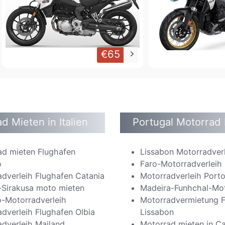
€65
keyboard_arrow_right
d Mieten in Italien
Portugal Motorrad
ad mieten Flughafen
Lissabon Motorradver
o
Faro-Motorradverleih
dverleih Flughafen Catania
Motorradverleih Port
n-Sirakusa moto mieten
Madeira-Funhchal-Mot
o-Motorradverleih
Motorradvermietung F
dverleih Flughafen Olbia
Lissabon
dverleih Mailand
Motorrad mieten in C