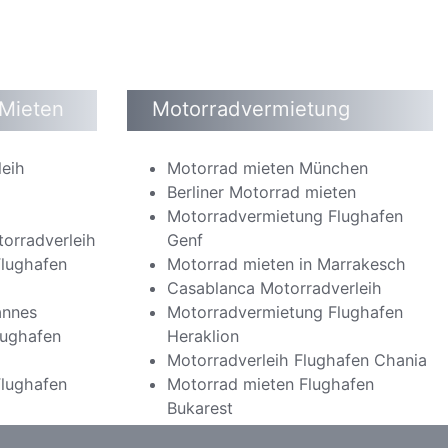
 Mieten
Motorradvermietung
leih
Motorrad mieten München
Berliner Motorrad mieten
o
Motorradvermietung Flughafen
orradverleih
Genf
lughafen
Motorrad mieten in Marrakesch
Casablanca Motorradverleih
annes
Motorradvermietung Flughafen
lughafen
Heraklion
Motorradverleih Flughafen Chania
lughafen
Motorrad mieten Flughafen
Bukarest