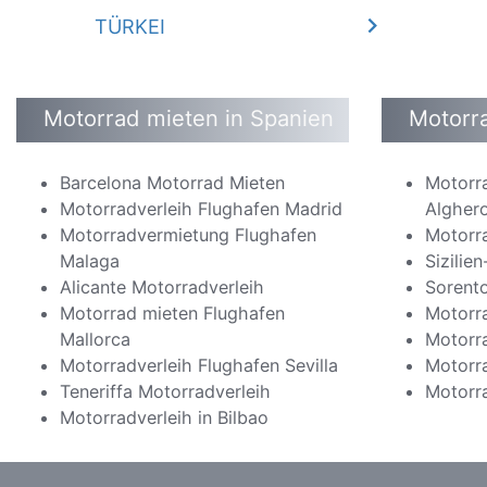
TÜRKEI
Motorrad mieten in Spanien
Motorra
Barcelona Motorrad Mieten
Motorr
Motorradverleih Flughafen Madrid
Algher
Motorradvermietung Flughafen
Motorra
Malaga
Sizilie
Alicante Motorradverleih
Sorent
Motorrad mieten Flughafen
Motorra
Mallorca
Motorra
Motorradverleih Flughafen Sevilla
Motorra
Teneriffa Motorradverleih
Motorr
Motorradverleih in Bilbao