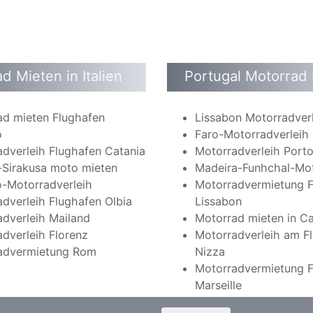
d Mieten in Italien
Portugal Motorrad
ad mieten Flughafen
Lissabon Motorradver
o
Faro-Motorradverleih
dverleih Flughafen Catania
Motorradverleih Port
n-Sirakusa moto mieten
Madeira-Funhchal-Mot
o-Motorradverleih
Motorradvermietung F
dverleih Flughafen Olbia
Lissabon
dverleih Mailand
Motorrad mieten in C
dverleih Florenz
Motorradverleih am F
advermietung Rom
Nizza
Motorradvermietung F
Marseille