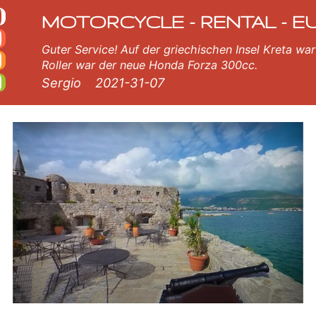
otte verfügt über neue motorräder - BMW, Triumph, Vespa, Honda, Yamaha, Suzuki, Aprilia, Piaggio. Einfache Onlin
MOTORCYCLE - RENTAL - E
Guter Service! Auf der griechischen Insel Kreta war 
Roller war der neue Honda Forza 300cc.
Sergio
2021-31-07