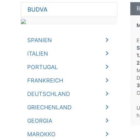
B
BUDVA
M
SPANIEN
E
S
ITALIEN
1
2
PORTUGAL
M
D
FRANKREICH
3
C
DEUTSCHLAND
GRIECHENLAND
U
h
GEORGIA
MAROKKO