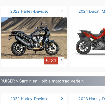
chevron_right
2022 Harley-Davidson Pan America 1250*
€131
keyboard_arrow_right
RUISER » Sardinien - olbia motorrad verleih
chevron_right
2022 Harley-Davidson Softail Heritage Classic