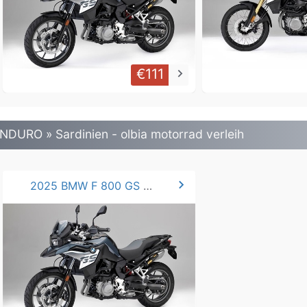
€111
keyboard_arrow_right
NDURO » Sardinien - olbia motorrad verleih
chevron_right
2025 BMW F 800 GS / 750 GS