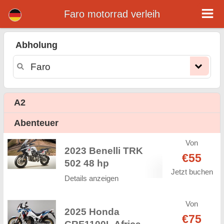
Faro motorrad verleih
Faro motorrad verleih
Abholung
Faro motorrad vermietung. Günstige Mietpreise für motorrad in Faro. motorrad mieten in Faro. Unsere Faro Flotte verfügt über
neue motorräder - BMW, Triumph, Vespa, Honda, Yamaha, Suzuki, Aprilia, Piaggio. Einfache Online-Buchung Online-Sofort
verfügbar auf motorrad vermitung in Faro - Unbegrenzte Kilometer, GPS, motorrad Reitausrüstung, grenzüberschreitende
Vermietung.
A2
Abenteuer
Von
2023 Benelli TRK
€55
502 48 hp
Jetzt buchen
Details anzeigen
Von
2025 Honda
€75