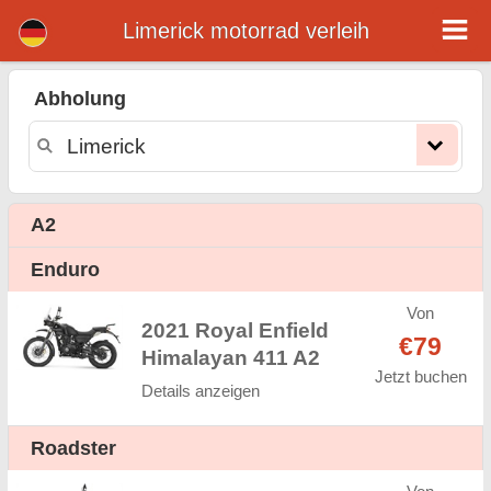
Limerick motorrad verleih
Limerick motorrad verleih
Abholung
Limerick motorrad vermietung. Günstige Mietpreise für motorrad in Limerick. motorrad mieten in Limerick. Unsere Limerick
Flotte verfügt über neue motorräder - BMW, Triumph, Vespa, Honda, Yamaha, Suzuki, Aprilia, Piaggio. Einfache Online-Buchung
Online-Sofort verfügbar auf motorrad vermitung in Limerick - Unbegrenzte Kilometer, GPS, motorrad Reitausrüstung,
grenzüberschreitende Vermietung.
A2
Enduro
Von
2021 Royal Enfield
€79
Himalayan 411 A2
Jetzt buchen
Details anzeigen
Roadster