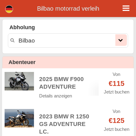
Bilbao motorrad verleih
Bilbao motorrad verleih
Abholung
Bilbao motorrad vermietung. Günstige Mietpreise für motorrad in Bilbao. motorrad mieten in Bilbao. Unsere Bilbao Flotte verfügt
über neue motorräder - BMW, Triumph, Vespa, Honda, Yamaha, Suzuki, Aprilia, Piaggio. Einfache Online-Buchung Online-Sofort
verfügbar auf motorrad vermitung in Bilbao - Unbegrenzte Kilometer, GPS, motorrad Reitausrüstung, grenzüberschreitende
Vermietung.
Abenteuer
Von
2025 BMW F900
€115
ADVENTURE
Jetzt buchen
Details anzeigen
Von
2023 BMW R 1250
€125
GS ADVENTURE
Jetzt buchen
LC.