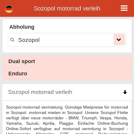
Sozopol motorrad verleih
Sozopol motorrad verleih
Abholung
Sozopol motorrad vermietung. Günstige Mietpreise für motorrad in Sozopol. motorrad mieten in Sozopol. Unsere Sozopol Flotte
verfügt über neue motorräder - BMW, Triumph, Vespa, Honda, Yamaha, Suzuki, Aprilia, Piaggio. Einfache Online-Buchung Online-
Sofort verfügbar auf motorrad vermitung in Sozopol - Unbegrenzte Kilometer, GPS, motorrad Reitausrüstung,
grenzüberschreitende Vermietung.
Dual sport
Enduro
Sozopol motorrad verleih
click to collapse conten
Sozopol motorrad vermietung. Günstige Mietpreise für motorrad
in Sozopol. motorrad mieten in Sozopol. Unsere Sozopol Flotte
verfügt über neue motorräder - BMW, Triumph, Vespa, Honda,
Yamaha, Suzuki, Aprilia, Piaggio. Einfache Online-Buchung
Online-Sofort verfügbar auf motorrad vermitung in Sozopol -
Unbegrenzte Kilometer, GPS, motorrad Reitausrüstung,