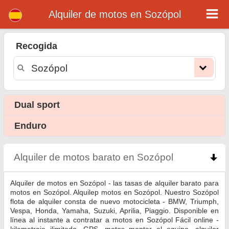
Alquiler de motos en Sozópol
Alquiler de motos barato
en Sozópol
Recogida
Alquiler de motos en Sozópol - las tasas de alquiler barato para motos en Sozópol. Alquilер motos en Sozópol. Nuestro Sozópol
flota de alquiler consta de nuevo motocicleta - BMW, Triumph, Vespa, Honda, Yamaha, Suzuki, Aprilia, Piaggio. Disponible en línea
al instante a contratar a motos en Sozópol Fácil online - kilometraje ilimitado, GPS, motos montar el equipo, alquiler motocicleta
Sozópol.
Dual sport
Enduro
Alquiler de motos barato en Sozópol
click to coll
Alquiler de motos en Sozópol - las tasas de alquiler barato para
motos en Sozópol. Alquilер motos en Sozópol. Nuestro Sozópol
flota de alquiler consta de nuevo motocicleta - BMW, Triumph,
Vespa, Honda, Yamaha, Suzuki, Aprilia, Piaggio. Disponible en
línea al instante a contratar a motos en Sozópol Fácil online -
kilometraje ilimitado, GPS, motos montar el equipo, alquiler