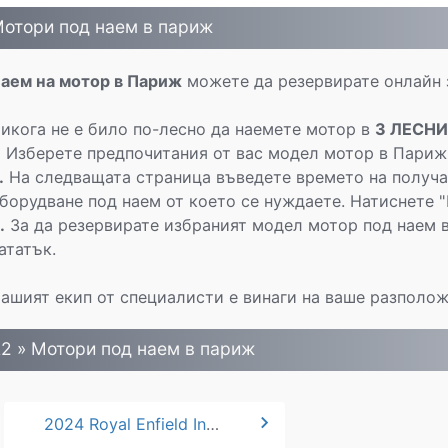
отори под наем в париж
аем на мотор в Париж
можете да резервирате онлайн 
икога не е било по-лесно да наемете мотор в
3 ЛЕСНИ
.
Изберете предпочитания от вас модел мотор в Париж 
.
На следващата страница въведете времето на получа
борудване под наем от което се нуждаете. Натиснете "
.
За да резервирате избраният модел мотор под наем
ататък.
ашият екип от специалисти е винаги на ваше разполож
2 » Mотори под наем в париж
chevron_right
2024 Royal Enfield Interceptor 650 A2