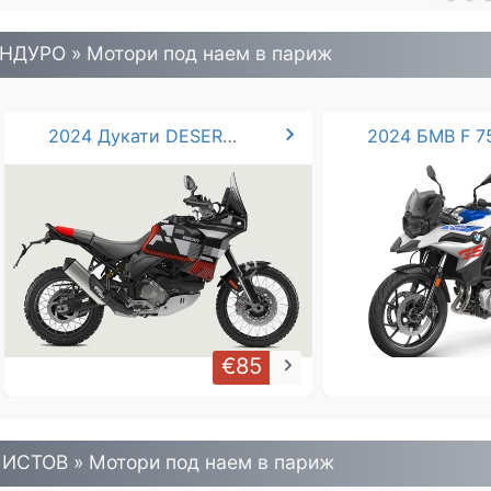
НДУРО » Mотори под наем в париж
chevron_right
2024 Дукати DESERT X . 937
2024 БМВ F 7
€85
keyboard_arrow_right
ИСТОВ » Mотори под наем в париж