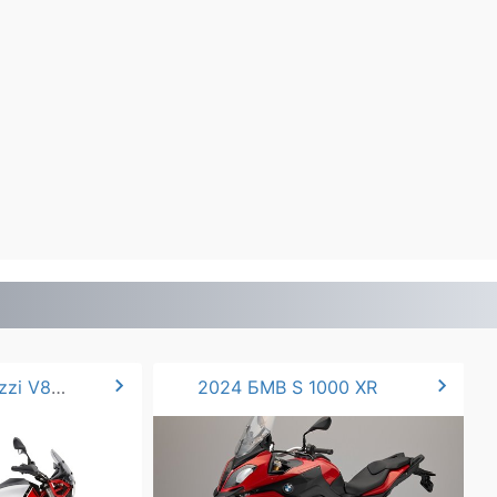
chevron_right
chevron_right
2024 Moto Guzzi V85 TT.
2024 БМВ S 1000 XR