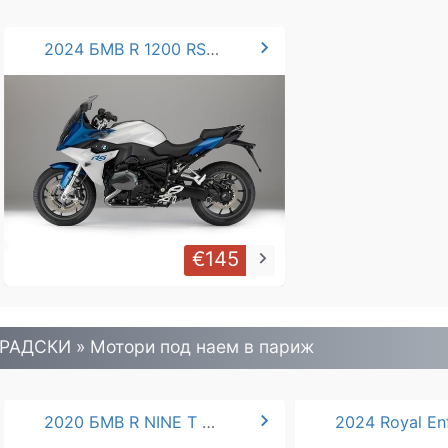
chevron_right
2024 БМВ R 1200 RS / 1250 RS
€145
keyboard_arrow_right
РАДСКИ » Mотори под наем в париж
chevron_right
2020 БМВ R NINE T CS