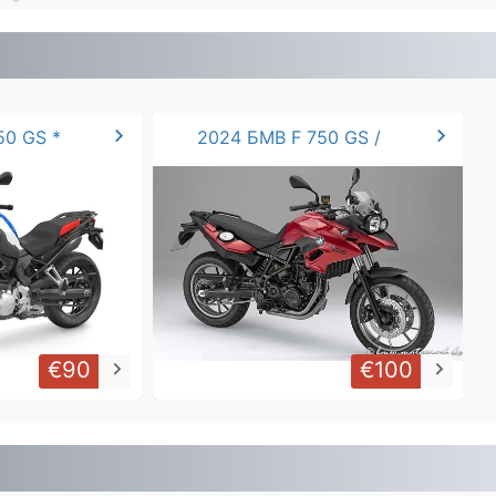
chevron_right
chevron_right
50 GS *
2024 БМВ F 750 GS /
€90
€100
keyboard_arrow_right
keyboard_arrow_right