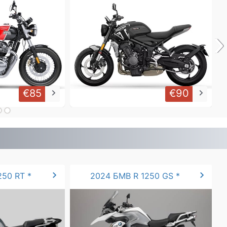
›
€85
€90
keyboard_arrow_right
keyboard_arrow_right
chevron_right
chevron_right
250 RT *
2024 БМВ R 1250 GS *