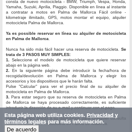
consta de nuevo motocicleta - BMW, Triumph, Vespa, Honda,
Yamaha, Suzuki, Aprilia, Piaggio. Disponible en línea al instante
a contratar a motos en Palma de Mallorca Fácil online -
kilometraje ilimitado, GPS, motos montar el equipo, alquiler
motocicleta Palma de Mallorca.
Ya es possible reservar en línea su alquiler de motocicleta
en Palma de Mallorca
.
Nunca ha sido más fácil hacer una reserva de motocicleta.
Se
trata de 3 PASOS MUY SIMPLES:
1.
Seleccione el modelo de motocicleta que quiere reservar
abajo en la página web.
2.
En la siguiente página debe introducir la fecha/hora de
recogida/devolución en Palma de Mallorca y elegir los
accesorios y los dispositivos que le harán falta.
Pulse "Calcular" para ver el precio final de su alquiler de
motocicleta en Palma de Mallorca.
3.
Para estar seguro que su reserva de motocicleta en Palma
de Mallorca se haya procesado correctamente, es suficiente
introducir la dirección de su e-mail y continuar con el pago.
Esta página web utiliza cookies.
Privacidad y
Nuestro equipo queda a su disposición para cualquier consulta
términos legales
para más información.
sobre su alquiler de motocicleta en Palma de Mallorca.
De acuerdo