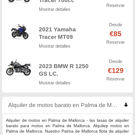
Tracer 700cc
Reservar
Mostrar detalles
Desde
2021 Yamaha
€85
Tracer MT09
Reservar
Mostrar detalles
Desde
2023 BMW R 1250
€129
GS LC.
Reservar
Mostrar detalles
Alquiler de motos barato en Palma de Mallorca
cl
Alquiler de motos en Palma de Mallorca - las tasas de alquiler
barato para motos en Palma de Mallorca. Alquilер motos en
Palma de Mallorca. Nuestro Palma de Mallorca flota de alquiler