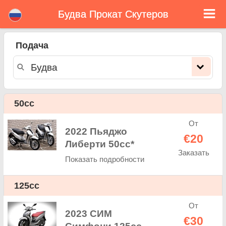
Будва Прокат Скутеров
Будва прокат скутеров
Подача
Будва прокат скутеров - ставки аренды. Дешевые цены аренда скутеров в Будва. Прокат скутеров в Будва. Будва
арендный парк состоит из нового скутера - BMW, Triumph, Vespa, Honda, Yamaha, Suzuki, Aprilia, Piaggio. Легко онлайн-
бронирования на сайте. Мгновенно можно взять напрокат в скутеров в Будва - Неограниченный пробег, GPS, скутеров
оснащение для верховой езды, приграничного аренды.
50cc
От
2022 Пьяджо
€20
Либерти 50cc*
Заказать
Показать подробности
125cc
От
2023 СИМ
€30