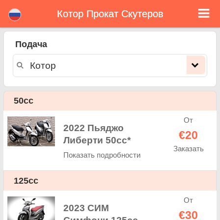
Котор Прокат Скутеров
Котор прокат скутеров
Подача
Котор прокат скутеров - ставки аренды. Дешевые цены аренда скутеров в Котор. Прокат скутеров в Котор. Котор
арендный парк состоит из нового скутера - BMW, Triumph, Vespa, Honda, Yamaha, Suzuki, Aprilia, Piaggio. Легко онлайн-
бронирования на сайте. Мгновенно можно взять напрокат в скутеров в Котор - Неограниченный пробег, GPS, скутеров
оснащение для верховой езды, приграничного аренды.
50cc
От
2022 Пьяджо
€20
Либерти 50cc*
Заказать
Показать подробности
125cc
От
2023 СИМ
€30