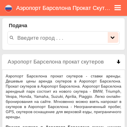
Аэропорт Барселона Прокат Скутеров
Аэропорт Барселона
прокат скутеров
Подача
Аэропорт Барселона прокат скутеров - ставки аренды. Дешевые цены аренда скутеров в Аэропорт Барселона. Прокат
скутеров в Аэропорт Барселона. Аэропорт Барселона арендный парк состоит из нового скутера - BMW, Triumph, Vespa,
Honda, Yamaha, Suzuki, Aprilia, Piaggio. Легко онлайн-бронирования на сайте. Мгновенно можно взять напрокат в скутеров в
Аэропорт Барселона - Неограниченный пробег, GPS, скутеров оснащение для верховой езды, приграничного аренды.
Аэропорт Барселона прокат скутеров
click to 
Аэропорт Барселона прокат скутеров - ставки аренды.
Дешевые цены аренда скутеров в Аэропорт Барселона.
Прокат скутеров в Аэропорт Барселона. Аэропорт Барселона
арендный парк состоит из нового скутера - BMW, Triumph,
Vespa, Honda, Yamaha, Suzuki, Aprilia, Piaggio. Легко онлайн-
бронирования на сайте. Мгновенно можно взять напрокат в
скутеров в Аэропорт Барселона - Неограниченный пробег,
GPS, скутеров оснащение для верховой езды, приграничного
аренды.
Прокат скутера в Аэропорт Барселона
теперь можете