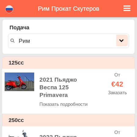
Рим Прокат Скутеров
Рим прокат скутеров
Подача
Рим прокат скутеров - ставки аренды. Дешевые цены аренда скутеров в Рим. Прокат скутеров в Рим. Рим арендный парк
состоит из нового скутера - BMW, Triumph, Vespa, Honda, Yamaha, Suzuki, Aprilia, Piaggio. Легко онлайн-бронирования на
сайте. Мгновенно можно взять напрокат в скутеров в Рим - Неограниченный пробег, GPS, скутеров оснащение для
верховой езды, приграничного аренды.
125cc
От
2021 Пьяджо
€42
Веспа 125
Заказать
Primavera
Показать подробности
250cc
От