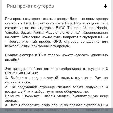
Рим прокат скутеров
click to collapse contents
Рим прокат скутеров - ставки аренды. Дешевые цены аренда
скутеров в Рим. Прокат скутеров в Рим. Рим арендный парк
состоит из нового скутера - BMW, Triumph, Vespa, Honda,
Yamaha, Suzuki, Aprilia, Piaggio. Легко онлайн-бронирования
на сайте. Мгновенно можно взять напрокат в скутеров в Рим
- Неограниченный пробег, GPS, скутеров оснащение для
верховой езды, приграничного аренды.
Прокат скутера в Рим
теперь можете сделать мгновенно
онлайн.!
Это никогда не было так легко забронировать скутера в
3
ПРОСТЫХ ШАГАХ:
1.
Выберите предпочитаемый модель скутера в Рим на
странице ниже.
2.
На следующей странице введите время получения и
возврата в Рим и выбериту нужное оборудование.
Нажмите "Посчитать", чтобы увидеть окончательную цену
аренды.
3.
Чтобы обеспечить свою броню по проката скутера в Рим
просто введите адрес электронной почты и продолжайте