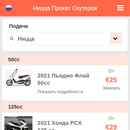
Ницца Прокат Скутеров
Ницца прокат скутеров
Подача
Ницца прокат скутеров - ставки аренды. Дешевые цены аренда скутеров в Ницца. Прокат скутеров в Ницца. Ницца
арендный парк состоит из нового скутера - BMW, Triumph, Vespa, Honda, Yamaha, Suzuki, Aprilia, Piaggio. Легко онлайн-
бронирования на сайте. Мгновенно можно взять напрокат в скутеров в Ницца - Неограниченный пробег, GPS, скутеров
оснащение для верховой езды, приграничного аренды.
50cc
От
2021 Пьяджо Флай
€25
50cc
Заказать
Показать подробности
125cc
От
2021 Хонда PCX
€29