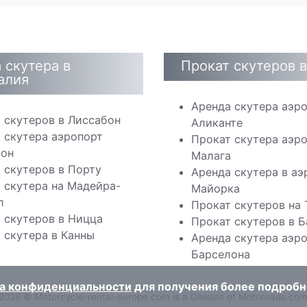
 скутера в
Прокат скутеров 
алия
Аренда скутера аэр
 скутеров в Лиссабон
Аликанте
 скутера аэропорт
Прокат скутера аэр
бон
Малага
 скутеров в Порту
Аренда скутера в аэ
 скутера на Мадейра-
Майорка
л
Прокат скутеров на
 скутеров в Ницца
Прокат скутеров в 
 скутера в Канны
Аренда скутера аэр
Барселона
а конфиденциальности
для получения более подроб
2026 © Motorcycle-rental-europe.com is a Division of Motoroads.co