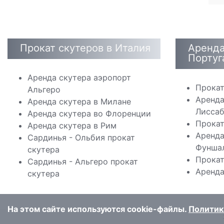
Прокат скутеров в Италия
Аренда
Португ
Аренда скутера аэропорт
Прокат
Альгеро
Аренда
Аренда скутера в Милане
Лисса
Аренда скутера во Флоренции
Прокат
Аренда скутера в Рим
Аренда
Сардинья - Ольбия прокат
Фунша
скутера
Прокат
Сардинья - Альгеро прокат
Аренда
скутера
На этом сайте используются cookie-файлы.
Политик