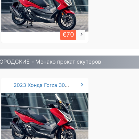
€70
keyboard_arrow_right
ОРОДСКИЕ » Монако прокат скутеров
chevron_right
2023 Хонда Forza 300/350 cc