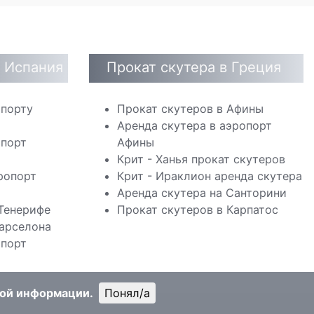
в Испания
Прокат скутерa в Греция
опорту
Прокат скутеров в Афины
Аренда скутера в аэропорт
опорт
Афины
Крит - Ханья прокат скутеров
ропорт
Крит - Ираклион аренда скутера
Аренда скутера на Санторини
 Тенерифе
Прокат скутеров в Карпатос
Барселона
опорт
ной информации.
Понял/a
m