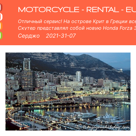
ров
 Монако арендный парк состоит из нового скутера - BMW, Triumph, Vespa, Honda, Yamaha, Suzuki, Aprilia, Pi
MOTORCYCLE - RENTAL - E
Отличный сервис! На острове Крит в Греции вс
в
Скутер представлял собой новую Honda Forza 
Серджо
2021-31-07