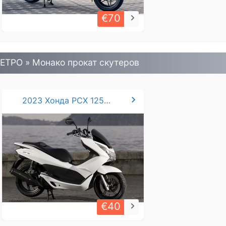
€70
keyboard_arrow_right
ЕТРО » Монако прокат скутеров
chevron_right
2023 Хонда PCX 125 cc*
€40
keyboard_arrow_right