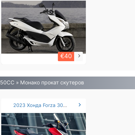
€40
keyboard_arrow_right
50CC » Монако прокат скутеров
chevron_right
2023 Хонда Forza 300/350 cc