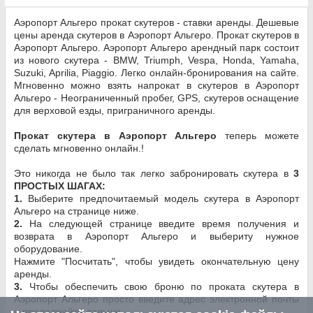
Аэропорт Альгеро прокат скутеров - ставки аренды. Дешевые
цены аренда скутеров в Аэропорт Альгеро. Прокат скутеров в
Аэропорт Альгеро. Аэропорт Альгеро арендный парк состоит
из нового скутера - BMW, Triumph, Vespa, Honda, Yamaha,
Suzuki, Aprilia, Piaggio. Легко онлайн-бронирования на сайте.
Мгновенно можно взять напрокат в скутеров в Аэропорт
Альгеро - Неограниченный пробег, GPS, скутеров оснащение
для верховой езды, приграничного аренды.
Прокат скутера в Аэропорт Альгеро
теперь можете
сделать мгновенно онлайн.!
Это никогда не было так легко забронировать скутера в
3
ПРОСТЫХ ШАГАХ:
1.
Выберите предпочитаемый модель скутера в Аэропорт
Альгеро на странице ниже.
2.
На следующей странице введите время получения и
возврата в Аэропорт Альгеро и выбериту нужное
оборудование.
Нажмите "Посчитать", чтобы увидеть окончательную цену
аренды.
3.
Чтобы обеспечить свою броню по проката скутера в
Аэропорт Альгеро просто введите адрес электронной почты
и продолжайте дальше.