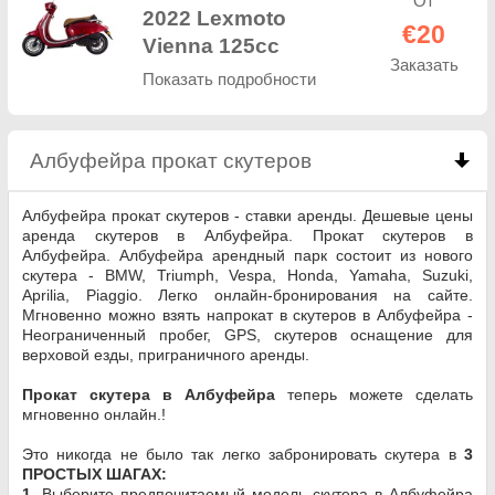
От
2022 Lexmoto
€20
Vienna 125cc
Заказать
Показать подробности
Албуфейра прокат скутеров
click to collapse co
Албуфейра прокат скутеров - ставки аренды. Дешевые цены
аренда скутеров в Албуфейра. Прокат скутеров в
Албуфейра. Албуфейра арендный парк состоит из нового
скутера - BMW, Triumph, Vespa, Honda, Yamaha, Suzuki,
Aprilia, Piaggio. Легко онлайн-бронирования на сайте.
Мгновенно можно взять напрокат в скутеров в Албуфейра -
Неограниченный пробег, GPS, скутеров оснащение для
верховой езды, приграничного аренды.
Прокат скутера в Албуфейра
теперь можете сделать
мгновенно онлайн.!
Это никогда не было так легко забронировать скутера в
3
ПРОСТЫХ ШАГАХ:
1.
Выберите предпочитаемый модель скутера в Албуфейра