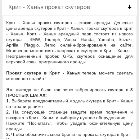
Крит - Ханья прокат скутеров
click to collapse c
Крит - Ханья прокат скутеров - ставки аренды. Дешевые
цены аренда скутеров в Крит - Ханья. Прокат скутеров в Крит
- Ханья. Крит - Ханья арендный парк состоит из нового
скутера - BMW, Triumph, Vespa, Honda, Yamaha, Suzuki,
Aprilia, Piaggio. Легко онлайн-бронирования на сайте.
Мгновенно можно взять напрокат в скутеров в Крит - Ханья -
Неограниченный пробег, GPS, скутеров оснащение для
верховой езды, приграничного аренды.
Прокат скутера в Крит - Ханья
теперь можете сделать
мгновенно онлайн.!
Это никогда не было так легко забронировать скутера в
3
ПРОСТЫХ ШАГАХ:
1.
Выберите предпочитаемый модель скутера в Крит - Ханья
на странице ниже.
2.
На следующей странице введите время получения и
возврата в Крит - Ханья и выбериту нужное оборудование.
Нажмите "Посчитать", чтобы увидеть окончательную цену
аренды.
3.
Чтобы обеспечить свою броню по проката скутера в Крит -