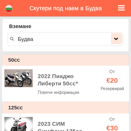
Скутери под наем в Будва
Будва скутери под наем
Вземане
Будва скутери под наем - ценова листа. Евтини цени за наем на скутери в Будва. Рент скутери в Будва. Нашата Будва
флота се състои се от нови мотопед - BMW, Triumph, Vespa, Honda, Yamaha, Suzuki, Aprilia, Piaggio. Лесна онлайн
резервация за наем на скутери в Будва - неограничен пробег, GPS, скутери оборудване, пътуване зад граница.
50cc
От
2022 Пиаджо
€20
Либерти 50cc*
Резервирай
Повече информация
125cc
От
2023 СИМ
€30