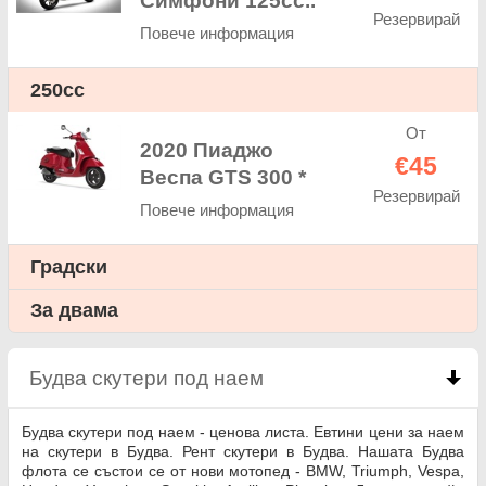
Симфони 125cc..
Резервирай
Повече информация
250cc
От
2020 Пиаджо
€45
Веспа GTS 300 *
Резервирай
Повече информация
Градски
За двама
Будва скутери под наем
click to collapse conten
Будва скутери под наем - ценова листа. Евтини цени за наем
на скутери в Будва. Рент скутери в Будва. Нашата Будва
флота се състои се от нови мотопед - BMW, Triumph, Vespa,