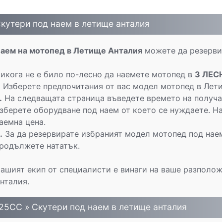
кутери под наем в летище анталия
аем на мотопед в Летище Анталия
можете да резервир
икога не е било по-лесно да наемете мотопед в
3 ЛЕС
.
Изберете предпочитания от вас модел мотопед в Лети
.
На следващата страница въведете времето на получа
зберете оборудване под наем от което се нуждаете. На
аемна цена.
.
За да резервирате избраният модел мотопед под нае
родължете нататък.
ашият екип от специалисти е винаги на ваше разполож
нталия.
25CC » Скутери под наем в летище анталия