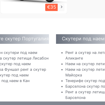
€35
keyboard_arrow_right
е скутер Португалия
Скутери под наем
н скутери под наем
Рент а скутер на ле
а скутер летище Лисабон
Аликанте
скутер под наем
Наем на скутер лет
а Фуншал рент а скутер
Наем на скутер лет
кутер под наем
Майорка
 под наем в Кан
Тенерифе скутер по
Барселона скутер п
Рент а скутер летищ
Барселона