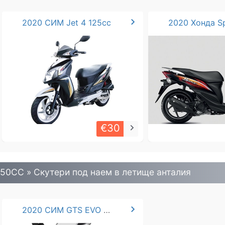
chevron_right
2020 СИМ Jet 4 125cc
€30
keyboard_arrow_right
50CC » Скутери под наем в летище анталия
chevron_right
2020 СИМ GTS EVO 250i