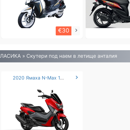
€30
keyboard_arrow_right
ЛАСИКА » Скутери под наем в летище анталия
chevron_right
2020 Ямаха N-Max 125 /155cc