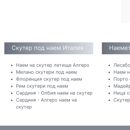
Скутер под наем Италия
Наемет
Наем на скутер летище Алгеро
Лисабо
Милано скутери под наем
Наем н
Флоренция скутер под наем
Порто 
Рим скутери под наем
Мадейр
Сардиня - Олбия наем на скутер
Ница с
Сардиня - Алгеро наем на
Скутер
скутер