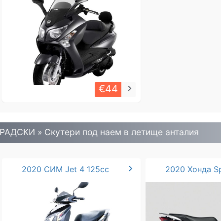
€44
keyboard_arrow_right
РАДСКИ » Скутери под наем в летище анталия
chevron_right
2020 СИМ Jet 4 125cc