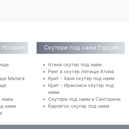
 Испания
Скутери под наем Гърция
тище
Атина скутер под наем
Рент а скутер летище Атина
ище Малага
Крит - Ханя скутер под наем
ище
Крит - Ираклион скутер под
наем
д наем
Скутери под наем в Санторини
од наем
Карпатос скутер под наем
е