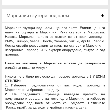
Марсилия скутери под наем
click to collapse co
Марсилия скутери под наем - ценова листа. Евтини цени за
наем на скутери в Марсилия. Рент скутери в Марсилия.
Нашата Марсилия флота се състои се от нови мотопед -
BMW, Triumph, Vespa, Honda, Yamaha, Suzuki, Aprilia, Piaggio.
Лесна онлайн резервация за наем на скутери в Марсилия -
неограничен пробег, GPS, скутери оборудване, пътуване зад
граница.
Наем на мотопед в Марсилия
можете да резервирате
онлайн за няколко минути.
Никога не е било по-лесно да наемете мотопед в
3 ЛЕСНИ
СТЪПКИ:
1.
Изберете предпочитания от вас модел мотопед в
Марсилия от изброените по-долу.
2.
На следващата страница въведете времето на
получаване и връщане на мотопед в Марсилия и изберете
оборудване под наем от което се нуждаете. Натиснете
"Калкулирай", за да видите крайната наемна цена.