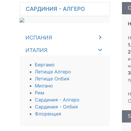
С
САРДИНИЯ - АЛГЕРО
Н
ИСПАНИЯ
Н
1
ИТАЛИЯ
2
и
Бергамо
н
Летище Алгеро
3
Летище Олбия
п
Милано
Рим
Н
Сардиния - Алгеро
С
Сардиния - Олбия
Флоренция
5