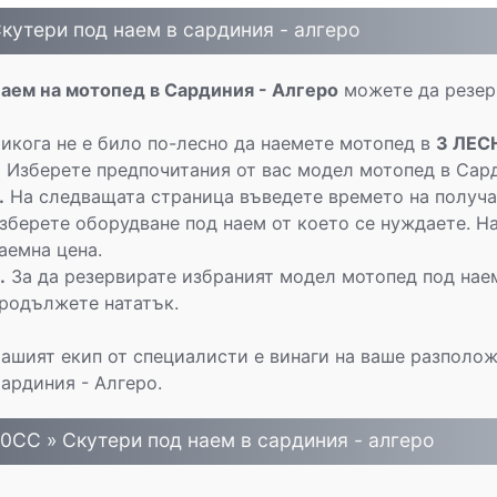
кутери под наем в сардиния - алгеро
аем на мотопед в Сардиния - Алгеро
можете да резерв
икога не е било по-лесно да наемете мотопед в
3 ЛЕС
.
Изберете предпочитания от вас модел мотопед в Сард
.
На следващата страница въведете времето на получав
зберете оборудване под наем от което се нуждаете. На
аемна цена.
.
За да резервирате избраният модел мотопед под нае
родължете нататък.
ашият екип от специалисти е винаги на ваше разполож
ардиния - Алгеро.
0CC » Скутери под наем в сардиния - алгеро