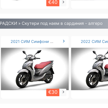
€40
keyboard_arrow_right
РАДСКИ » Скутери под наем в сардиния - алгеро
chevron_right
2021 СИМ Симфони 125cc
€30
keyboard_arrow_right