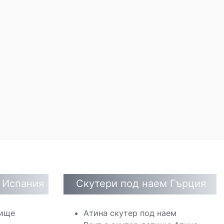
 Испания
Скутери под наем Гърция
тище
Атина скутер под наем