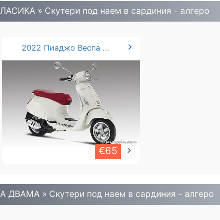
ЛАСИКА » Скутери под наем в сардиния - алгеро
chevron_right
2022 Пиаджо Веспа 125cc
€65
keyboard_arrow_right
А ДВАМА » Скутери под наем в сардиния - алгеро