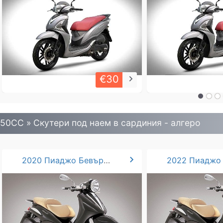
€30
keyboard_arrow_right
50CC » Скутери под наем в сардиния - алгеро
chevron_right
2020 Пиаджо Бевърли 250cc