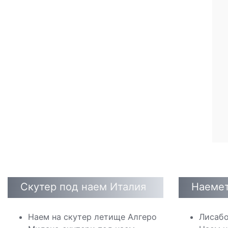
Скутер под наем Италия
Наемет
Наем на скутер летище Алгеро
Лисабо