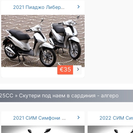
chevron_right
2021 Пиаджо Либерти 50cc/125cc
€35
keyboard_arrow_right
25CC » Скутери под наем в сардиния - алгеро
chevron_right
2021 СИМ Симфони 125cc