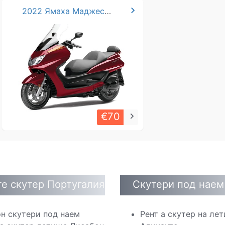
chevron_right
2022 Ямаха Маджести 400cc
€70
keyboard_arrow_right
е скутер Португалия
Скутери под наем
н скутери под наем
Рент а скутер на ле