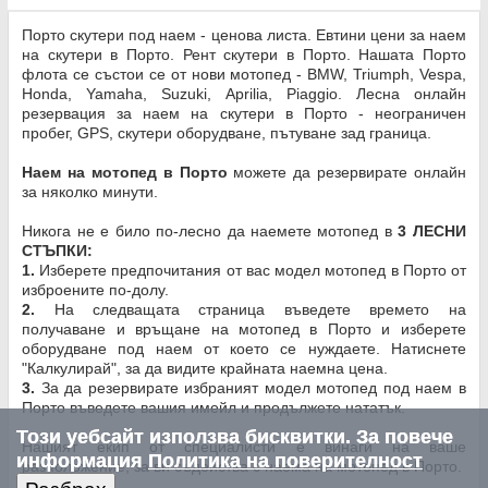
Порто скутери под наем - ценова листа. Евтини цени за наем
на скутери в Порто. Рент скутери в Порто. Нашата Порто
флота се състои се от нови мотопед - BMW, Triumph, Vespa,
Honda, Yamaha, Suzuki, Aprilia, Piaggio. Лесна онлайн
резервация за наем на скутери в Порто - неограничен
пробег, GPS, скутери оборудване, пътуване зад граница.
Наем на мотопед в Порто
можете да резервирате онлайн
за няколко минути.
Никога не е било по-лесно да наемете мотопед в
3 ЛЕСНИ
СТЪПКИ:
1.
Изберете предпочитания от вас модел мотопед в Порто от
изброените по-долу.
2.
На следващата страница въведете времето на
получаване и връщане на мотопед в Порто и изберете
оборудване под наем от което се нуждаете. Натиснете
"Калкулирай", за да видите крайната наемна цена.
3.
За да резервирате избраният модел мотопед под наем в
Порто въведете вашия имейл и продължете нататък.
Този уебсайт използва бисквитки. За повече
Нашият екип от специалисти е винаги на ваше
информация
Политика на поверителност
разположение, за ви съдейства с наема на мотопед в Порто.