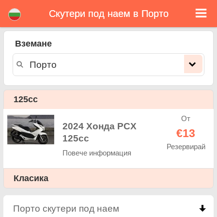
Скутери под наем в Порто
Порто скутери под наем
Вземане
Порто скутери под наем - ценова листа. Евтини цени за наем на скутери в Порто. Рент скутери в Порто. Нашата Порто
флота се състои се от нови мотопед - BMW, Triumph, Vespa, Honda, Yamaha, Suzuki, Aprilia, Piaggio. Лесна онлайн
резервация за наем на скутери в Порто - неограничен пробег, GPS, скутери оборудване, пътуване зад граница.
125cc
От
2024 Хонда PCX
€13
125cc
Резервирай
Повече информация
Класика
Порто скутери под наем
click to collapse conten