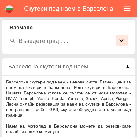
Скутери под наем в Барселона
Барселона скутери под
наем
Вземане
Барселона скутери под наем - ценова листа. Евтини цени за наем на скутери в Барселона. Рент скутери в Барселона.
Нашата Барселона флота се състои се от нови мотопед - BMW, Triumph, Vespa, Honda, Yamaha, Suzuki, Aprilia, Piaggio.
Лесна онлайн резервация за наем на скутери в Барселона - неограничен пробег, GPS, скутери оборудване, пътуване зад
граница.
Барселона скутери под наем
click to collapse c
Барселона скутери под наем - ценова листа. Евтини цени за
наем на скутери в Барселона. Рент скутери в Барселона.
Нашата Барселона флота се състои се от нови мотопед -
BMW, Triumph, Vespa, Honda, Yamaha, Suzuki, Aprilia, Piaggio.
Лесна онлайн резервация за наем на скутери в Барселона -
неограничен пробег, GPS, скутери оборудване, пътуване зад
граница.
Наем на мотопед в Барселона
можете да резервирате
онлайн за няколко минути.