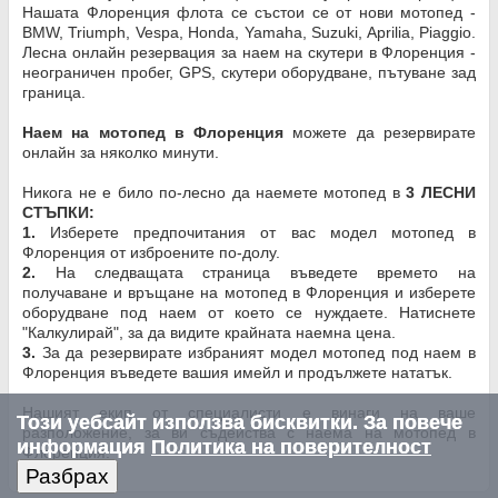
Нашата Флоренция флота се състои се от нови мотопед -
BMW, Triumph, Vespa, Honda, Yamaha, Suzuki, Aprilia, Piaggio.
Лесна онлайн резервация за наем на скутери в Флоренция -
неограничен пробег, GPS, скутери оборудване, пътуване зад
граница.
Наем на мотопед в Флоренция
можете да резервирате
онлайн за няколко минути.
Никога не е било по-лесно да наемете мотопед в
3 ЛЕСНИ
СТЪПКИ:
1.
Изберете предпочитания от вас модел мотопед в
Флоренция от изброените по-долу.
2.
На следващата страница въведете времето на
получаване и връщане на мотопед в Флоренция и изберете
оборудване под наем от което се нуждаете. Натиснете
"Калкулирай", за да видите крайната наемна цена.
3.
За да резервирате избраният модел мотопед под наем в
Флоренция въведете вашия имейл и продължете нататък.
Нашият екип от специалисти е винаги на ваше
Този уебсайт използва бисквитки. За повече
разположение, за ви съдейства с наема на мотопед в
информация
Политика на поверителност
Флоренция.
Разбрах