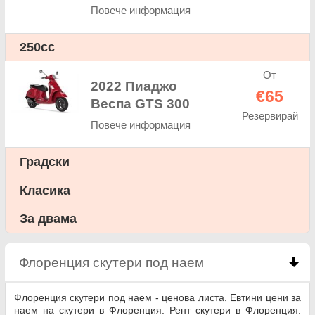
Повече информация
250cc
От
2022 Пиаджо
€65
Веспа GTS 300
Резервирай
Повече информация
Градски
Класика
За двама
Флоренция скутери под наем
click to collapse c
Флоренция скутери под наем - ценова листа. Евтини цени за
наем на скутери в Флоренция. Рент скутери в Флоренция.