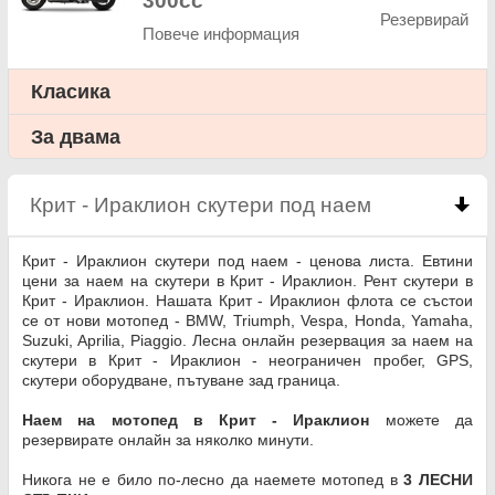
300cc
Резервирай
Повече информация
Класика
За двама
Крит - Ираклион скутери под наем
click to coll
Крит - Ираклион скутери под наем - ценова листа. Евтини
цени за наем на скутери в Крит - Ираклион. Рент скутери в
Крит - Ираклион. Нашата Крит - Ираклион флота се състои
се от нови мотопед - BMW, Triumph, Vespa, Honda, Yamaha,
Suzuki, Aprilia, Piaggio. Лесна онлайн резервация за наем на
скутери в Крит - Ираклион - неограничен пробег, GPS,
скутери оборудване, пътуване зад граница.
Наем на мотопед в Крит - Ираклион
можете да
резервирате онлайн за няколко минути.
Никога не е било по-лесно да наемете мотопед в
3 ЛЕСНИ