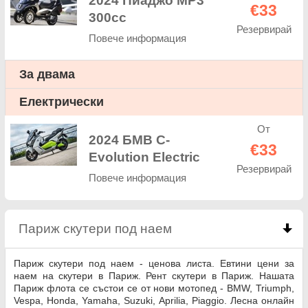
2024 Пиаджо МР3
€33
300cc
Резервирай
Повече информация
За двама
Електрически
От
2024 БМВ C-
€33
Evolution Electric
Резервирай
Повече информация
Париж скутери под наем
click to collapse conte
Париж скутери под наем - ценова листа. Евтини цени за
наем на скутери в Париж. Рент скутери в Париж. Нашата
Париж флота се състои се от нови мотопед - BMW, Triumph,
Vespa, Honda, Yamaha, Suzuki, Aprilia, Piaggio. Лесна онлайн