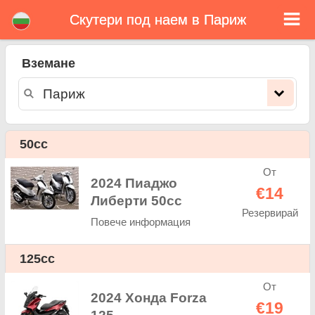
Скутери под наем в Париж
Париж скутери под наем
Вземане
Париж скутери под наем - ценова листа. Евтини цени за наем на скутери в Париж. Рент скутери в Париж. Нашата Париж
флота се състои се от нови мотопед - BMW, Triumph, Vespa, Honda, Yamaha, Suzuki, Aprilia, Piaggio. Лесна онлайн
резервация за наем на скутери в Париж - неограничен пробег, GPS, скутери оборудване, пътуване зад граница.
50cc
От
2024 Пиаджо
€14
Либерти 50cc
Резервирай
Повече информация
125cc
От
2024 Хонда Forza
€19