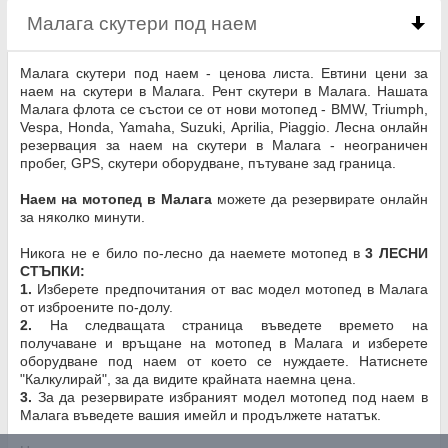
Малага скутери под наем
click to collapse conte
Малага скутери под наем - ценова листа. Евтини цени за
наем на скутери в Малага. Рент скутери в Малага. Нашата
Малага флота се състои се от нови мотопед - BMW, Triumph,
Vespa, Honda, Yamaha, Suzuki, Aprilia, Piaggio. Лесна онлайн
резервация за наем на скутери в Малага - неограничен
пробег, GPS, скутери оборудване, пътуване зад граница.
Наем на мотопед в Малага
можете да резервирате онлайн
за няколко минути.
Никога не е било по-лесно да наемете мотопед в
3 ЛЕСНИ
СТЪПКИ:
1.
Изберете предпочитания от вас модел мотопед в Малага
от изброените по-долу.
2.
На следващата страница въведете времето на
получаване и връщане на мотопед в Малага и изберете
оборудване под наем от което се нуждаете. Натиснете
"Калкулирай", за да видите крайната наемна цена.
3.
За да резервирате избраният модел мотопед под наем в
Малага въведете вашия имейл и продължете нататък.