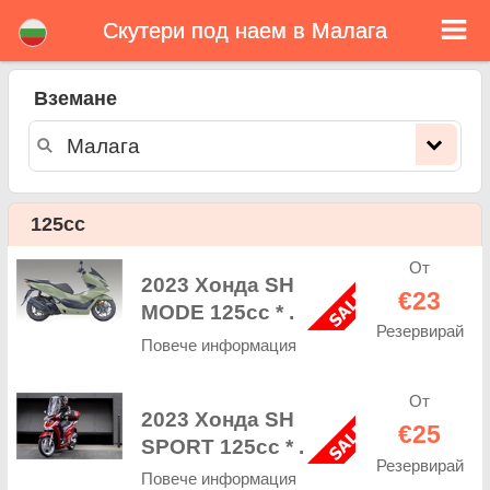
Скутери под наем в Малага
Малага скутери под наем
Вземане
Малага скутери под наем - ценова листа. Евтини цени за наем на скутери в Малага. Рент скутери в Малага. Нашата
Малага флота се състои се от нови мотопед - BMW, Triumph, Vespa, Honda, Yamaha, Suzuki, Aprilia, Piaggio. Лесна онлайн
резервация за наем на скутери в Малага - неограничен пробег, GPS, скутери оборудване, пътуване зад граница.
125cc
От
2023 Хонда SH
€23
MODE 125cc * .
Резервирай
Повече информация
От
2023 Хонда SH
€25
SPORT 125сс * .
Резервирай
Повече информация