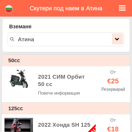
Скутери под наем в Атина
Атина скутери под наем
Вземане
Атина скутери под наем - ценова листа. Евтини цени за наем на скутери в Атина. Рент скутери в Атина. Нашата Атина
флота се състои се от нови мотопед - BMW, Triumph, Vespa, Honda, Yamaha, Suzuki, Aprilia, Piaggio. Лесна онлайн
резервация за наем на скутери в Атина - неограничен пробег, GPS, скутери оборудване, пътуване зад граница.
50cc
От
2021 СИМ Орбит
€25
50 cc
Резервирай
Повече информация
125cc
От
2022 Хонда SH 125
€18