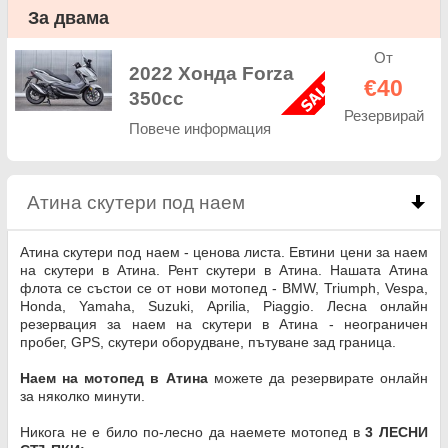
За двама
От
2022 Хонда Forza
€40
350cc
Резервирай
Повече информация
Атина скутери под наем
click to collapse conten
Атина скутери под наем - ценова листа. Евтини цени за наем
на скутери в Атина. Рент скутери в Атина. Нашата Атина
флота се състои се от нови мотопед - BMW, Triumph, Vespa,
Honda, Yamaha, Suzuki, Aprilia, Piaggio. Лесна онлайн
резервация за наем на скутери в Атина - неограничен
пробег, GPS, скутери оборудване, пътуване зад граница.
Наем на мотопед в Атина
можете да резервирате онлайн
за няколко минути.
Никога не е било по-лесно да наемете мотопед в
3 ЛЕСНИ