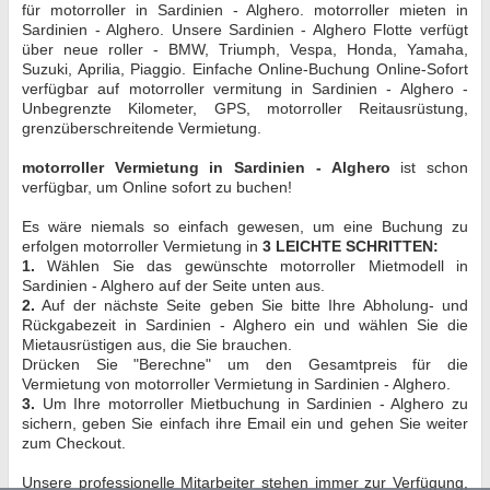
für motorroller in Sardinien - Alghero. motorroller mieten in
Sardinien - Alghero. Unsere Sardinien - Alghero Flotte verfügt
über neue roller - BMW, Triumph, Vespa, Honda, Yamaha,
Suzuki, Aprilia, Piaggio. Einfache Online-Buchung Online-Sofort
verfügbar auf motorroller vermitung in Sardinien - Alghero -
Unbegrenzte Kilometer, GPS, motorroller Reitausrüstung,
grenzüberschreitende Vermietung.
motorroller Vermietung in Sardinien - Alghero
ist schon
verfügbar, um Online sofort zu buchen!
Es wäre niemals so einfach gewesen, um eine Buchung zu
erfolgen motorroller Vermietung in
3 LEICHTE SCHRITTEN:
1.
Wählen Sie das gewünschte motorroller Mietmodell in
Sardinien - Alghero auf der Seite unten aus.
2.
Auf der nächste Seite geben Sie bitte Ihre Abholung- und
Rückgabezeit in Sardinien - Alghero ein und wählen Sie die
Mietausrüstigen aus, die Sie brauchen.
Drücken Sie "Berechne" um den Gesamtpreis für die
Vermietung von motorroller Vermietung in Sardinien - Alghero.
3.
Um Ihre motorroller Mietbuchung in Sardinien - Alghero zu
sichern, geben Sie einfach ihre Email ein und gehen Sie weiter
zum Checkout.
Unsere professionelle Mitarbeiter stehen immer zur Verfügung,