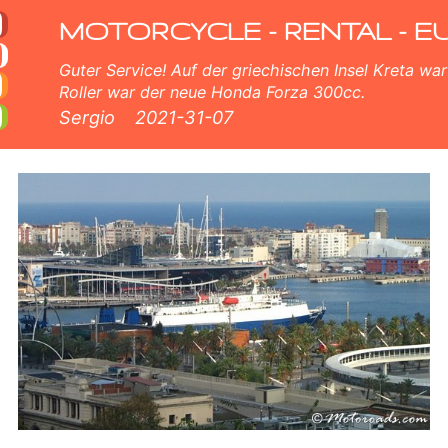
erleih
a. Unsere Barcelona Flotte verfügt über neue roller - BMW, Triumph, Vespa, Honda, Yamaha, Suzuki, Aprilia, Piaggio.
MOTORCYCLE - RENTAL - E
Guter Service! Auf der griechischen Insel Kreta war 
Roller war der neue Honda Forza 300cc.
Sergio
2021-31-07