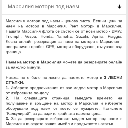
Марсилия мотори под наем
click to collapse co
Марсилия мотори под наем - ценова листа. Евтини цени за
наем на мотори в Марсилия. Рент мотори в Марсилия.
Нашата Марсилия флота се състои се от нови мотор - BMW,
Triumph, Vespa, Honda, Yamaha, Suzuki, Aprilia, Piaggio.
Лесна онлайн резервация за наем на мотори в Марсилия -
неограничен пробег, GPS, мотори оборудване, пътуване зад
граница.
Наем на мотор в Марсилия
можете да резервирате онлайн
за няколко минути.
Никога не е било по-лесно да наемете мотор в
3 ЛЕСНИ
СТЪПКИ:
1.
Изберете предпочитания от вас модел мотор в Марсилия
от изброените по-долу.
2.
На следващата страница въведете времето на
получаване и връщане на мотор в Марсилия и изберете
оборудване под наем от което се нуждаете. Натиснете
"Калкулирай", за да видите крайната наемна цена.
3.
За да резервирате избраният модел мотор под наем в
Марсилия въведете вашия имейл и продължете нататък.