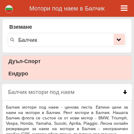
Mотори под наем в Балчик
Балчик мотори под наем
Вземане
Балчик мотори под наем - ценова листа. Евтини цени за наем на мотори в Балчик. Рент мотори в Балчик. Нашата Балчик
флота се състои се от нови мотор - BMW, Triumph, Vespa, Honda, Yamaha, Suzuki, Aprilia, Piaggio. Лесна онлайн
резервация за наем на мотори в Балчик - неограничен пробег, GPS, мотори оборудване, пътуване зад граница.
Дуъл-Спорт
Ендуро
Балчик мотори под наем
click to collapse conten
Балчик мотори под наем - ценова листа. Евтини цени за
наем на мотори в Балчик. Рент мотори в Балчик. Нашата
Балчик флота се състои се от нови мотор - BMW, Triumph,
Vespa, Honda, Yamaha, Suzuki, Aprilia, Piaggio. Лесна онлайн
резервация за наем на мотори в Балчик - неограничен
пробег, GPS, мотори оборудване, пътуване зад граница.