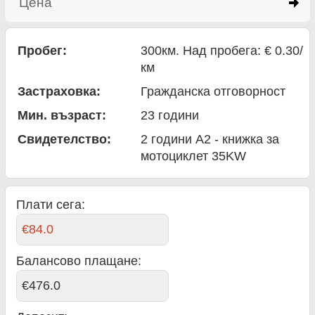
Цена
click to expand contents
Пробег:
300км. Над пробега: € 0.30/
км
Застраховка:
Гражданска отговорност
Мин. възраст:
23
години
Свидетелство:
2 години A2 - книжка за
мотоциклет 35KW
Плати сега:
€84.0
Балансово плащане
:
€476.0