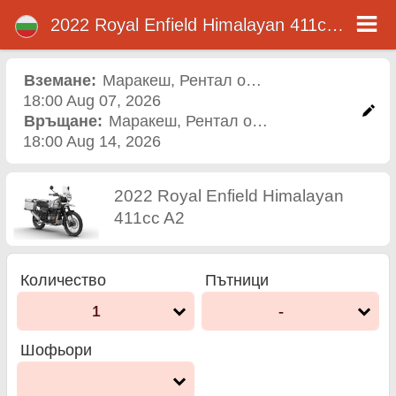
2022 Royal Enfield Himalayan 411cc A2
2022 Royal Enfield
Himalayan 411cc A2
Вземане:
Маракеш
,
Рентал офис
18:00 Aug 07, 2026
мотор под наем в
Връщане:
Маракеш
,
Рентал офис
18:00 Aug 14, 2026
маракеш
2022 Royal Enfield Himalayan
411cc A2
Количество
Пътници
1
-
Шофьори