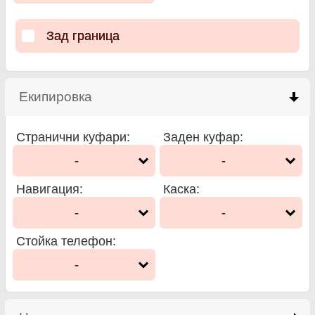
Зад граница
Екипировка
click to collapse contents
Странични куфари
:
Заден куфар
:
-
-
Навигация
:
Каска
:
-
-
Стойка телефон
:
-