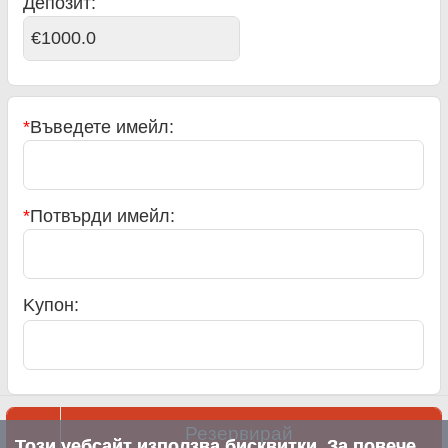
Депозит:
€1000.0
*
Въведете имейл:
*
Потвърди имейл:
Kупон:
Резервирай
Този уебсайт използва бисквитки. За повече